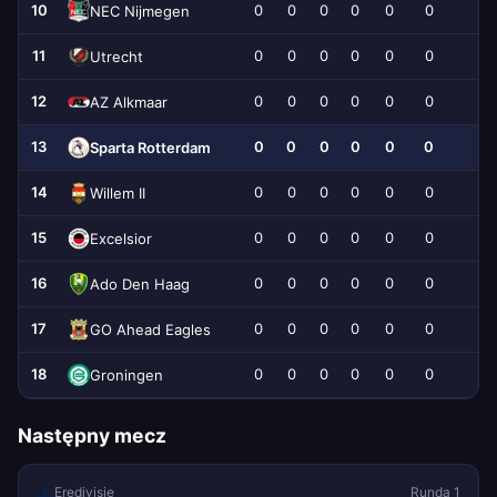
10
0
0
0
0
0
0
0
NEC Nijmegen
11
0
0
0
0
0
0
0
Utrecht
12
0
0
0
0
0
0
0
AZ Alkmaar
13
0
0
0
0
0
0
0
Sparta Rotterdam
14
0
0
0
0
0
0
0
Willem II
15
0
0
0
0
0
0
0
Excelsior
16
0
0
0
0
0
0
0
Ado Den Haag
17
0
0
0
0
0
0
0
GO Ahead Eagles
18
0
0
0
0
0
0
0
Groningen
Następny mecz
Eredivisie
Runda 1