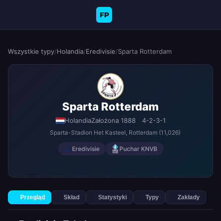
FP
Wszystkie typy
/
Holandia
/
Eredivisie
/
Sparta Rotterdam
Sparta Rotterdam
Holandia
Założona 1888
4-2-3-1
Sparta-Stadion Het Kasteel
, Rotterdam
(11,026)
Eredivisie
Puchar KNVB
Przegląd
Skład
Statystyki
Typy
Zakłady