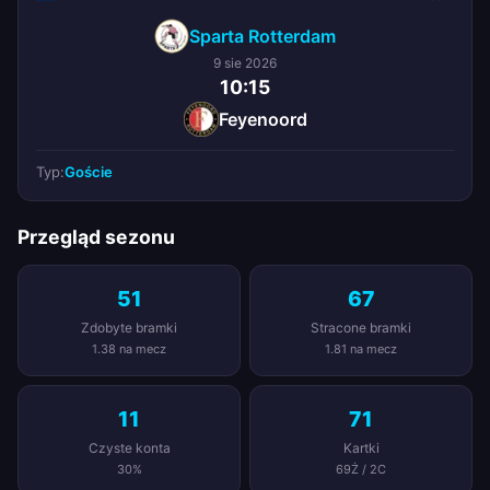
Sparta Rotterdam
9 sie 2026
10:15
Feyenoord
Typ:
Goście
Przegląd sezonu
51
67
Zdobyte bramki
Stracone bramki
1.38 na mecz
1.81 na mecz
11
71
Czyste konta
Kartki
30%
69Ż / 2C