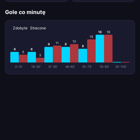
Gole co minutę
Zdobyte
Stracone
16
18
15
12
11
9
9
8
6
6
5
3
0-15'
16-30'
31-45'
46-60'
61-75'
76-90'
91-105'