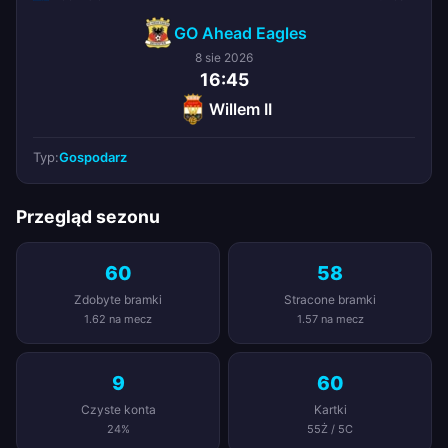
GO Ahead Eagles
8 sie 2026
16:45
Willem II
Typ:
Gospodarz
Przegląd sezonu
60
58
Zdobyte bramki
Stracone bramki
1.62 na mecz
1.57 na mecz
9
60
Czyste konta
Kartki
24%
55Ż / 5C