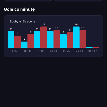
Gole co minutę
Zdobyte
Stracone
12
14
10
10
11
11
11
9
8
9
7
4
0-15'
16-30'
31-45'
46-60'
61-75'
76-90'
91-105'