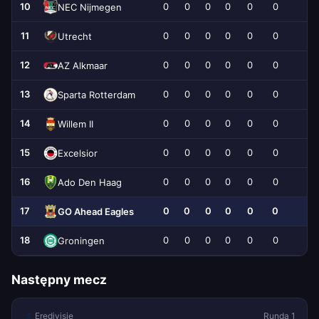
10
0
0
0
0
0
0
0
NEC Nijmegen
11
0
0
0
0
0
0
0
Utrecht
12
0
0
0
0
0
0
0
AZ Alkmaar
13
0
0
0
0
0
0
0
Sparta Rotterdam
14
0
0
0
0
0
0
0
Willem II
15
0
0
0
0
0
0
0
Excelsior
16
0
0
0
0
0
0
0
Ado Den Haag
17
0
0
0
0
0
0
0
GO Ahead Eagles
18
0
0
0
0
0
0
0
Groningen
Następny mecz
Eredivisie
Runda 1