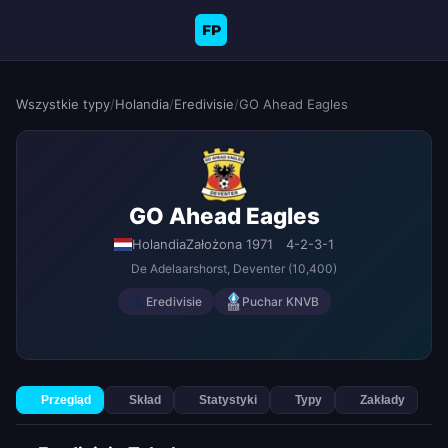
FP
Wszystkie typy
/
Holandia
/
Eredivisie
/
GO Ahead Eagles
GO Ahead Eagles
Holandia
Założona 1971
4-2-3-1
De Adelaarshorst
, Deventer
(10,400)
Eredivisie
Puchar KNVB
Przegląd
Skład
Statystyki
Typy
Zakłady