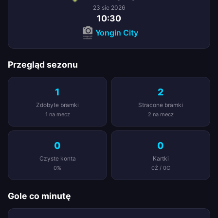
23 sie 2026
10:30
Yongin City
Przegląd sezonu
1
2
Zdobyte bramki
Stracone bramki
1 na mecz
2 na mecz
0
0
Czyste konta
Kartki
0%
0Ż / 0C
Gole co minutę