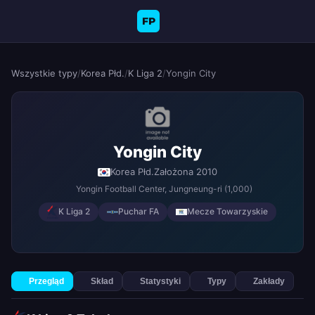
FP
Wszystkie typy
/
Korea Płd.
/
K Liga 2
/
Yongin City
Yongin City
Korea Płd.
Założona 2010
Yongin Football Center
, Jungneung-ri
(1,000)
K Liga 2
Puchar FA
Mecze Towarzyskie
Przegląd
Skład
Statystyki
Typy
Zakłady