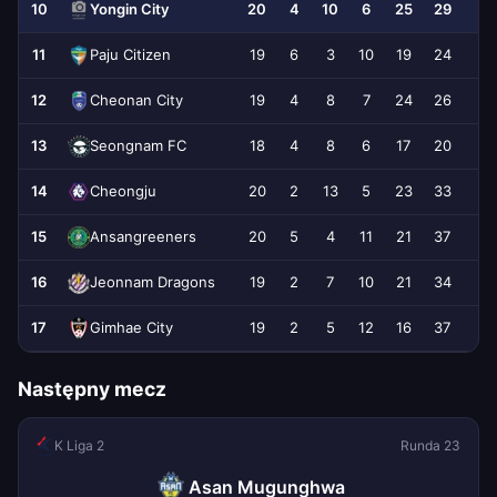
10
20
4
10
6
25
29
Yongin City
11
19
6
3
10
19
24
Paju Citizen
12
19
4
8
7
24
26
Cheonan City
13
18
4
8
6
17
20
Seongnam FC
14
20
2
13
5
23
33
Cheongju
15
20
5
4
11
21
37
Ansangreeners
16
19
2
7
10
21
34
Jeonnam Dragons
17
19
2
5
12
16
37
Gimhae City
Następny mecz
K Liga 2
Runda 23
Asan Mugunghwa