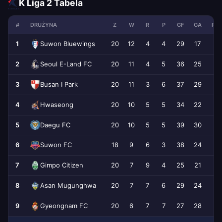
K Liga 2 Tabela
#
DRUŻYNA
Z
W
R
P
GF
GA
RÓ
1
20
12
4
4
29
17
Suwon Bluewings
2
20
11
4
5
36
25
Seoul E-Land FC
3
20
11
3
6
37
29
Busan I Park
4
20
10
5
5
34
22
Hwaseong
5
20
10
5
5
39
30
Daegu FC
6
18
9
6
3
38
24
Suwon FC
7
20
7
9
4
25
21
Gimpo Citizen
8
20
7
7
6
29
24
Asan Mugunghwa
9
20
6
7
7
27
28
Gyeongnam FC