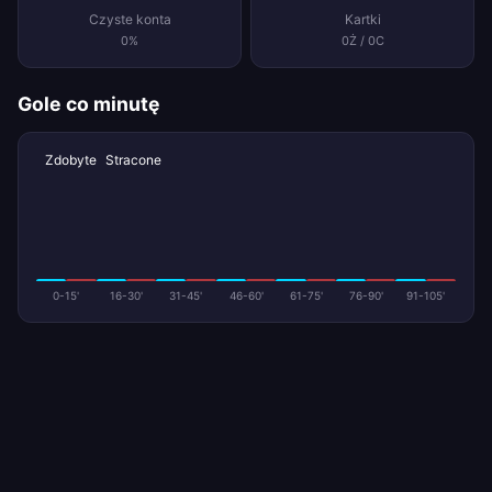
Czyste konta
Kartki
0%
0Ż / 0C
Gole co minutę
Zdobyte
Stracone
0-15'
16-30'
31-45'
46-60'
61-75'
76-90'
91-105'