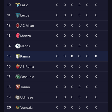
10
0
0
0
0
0
0
0
Lazio
11
0
0
0
0
0
0
0
Lecce
12
0
0
0
0
0
0
0
AC Milan
13
0
0
0
0
0
0
0
Monza
14
0
0
0
0
0
0
0
Napoli
15
0
0
0
0
0
0
0
Parma
16
0
0
0
0
0
0
0
AS Roma
17
0
0
0
0
0
0
0
Sassuolo
18
0
0
0
0
0
0
0
Torino
19
0
0
0
0
0
0
0
Udinese
20
0
0
0
0
0
0
0
Venezia