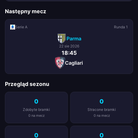
Następny mecz
Serie A
Runda 1
Parma
22 sie 2026
18:45
Cagliari
Przegląd sezonu
0
0
Zdobyte bramki
Stracone bramki
0 na mecz
0 na mecz
0
0