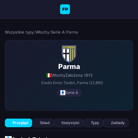
FP
Wszystkie typy
/
Włochy
/
Serie A
/
Parma
Parma
Włochy
Założona 1913
Stadio Ennio Tardini
, Parma
(22,885)
Serie A
Przegląd
Skład
Statystyki
Typy
Zakłady