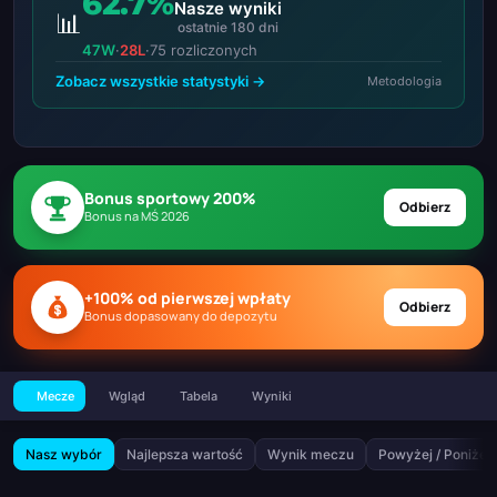
62.7%
Nasze wyniki
📊
ostatnie 180 dni
47W
·
28L
·
75 rozliczonych
Zobacz wszystkie statystyki →
Metodologia
Bonus sportowy 200%
Odbierz
Bonus na MŚ 2026
+100% od pierwszej wpłaty
Odbierz
Bonus dopasowany do depozytu
Mecze
Wgląd
Tabela
Wyniki
Nasz wybór
Najlepsza wartość
Wynik meczu
Powyżej / Poniżej