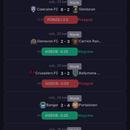
sob., 25 kwi
Wynik
6 - 2
Coleraine FC
Glentoran
PONIŻEJ 2.5
Przegrał
O/U
sob., 25 kwi
Wynik
2 - 3
Glenavon FC
Carrick Rangers
GOŚCIE -0.25
Wygrane
AH
sob., 25 kwi
Wynik
3 - 2
Crusaders FC
Ballymena United
GOŚCIE -0.50
Przegrał
AH
sob., 25 kwi
Wynik
2 - 4
Bangor
Portadown
GOŚCIE -0.25
Wygrane
AH
sob., 18 kwi