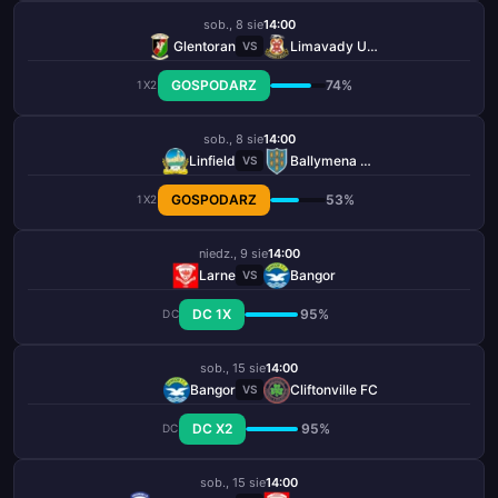
sob., 8 sie
14:00
Glentoran
Limavady United
VS
GOSPODARZ
74%
1X2
sob., 8 sie
14:00
Linfield
Ballymena United
VS
GOSPODARZ
53%
1X2
niedz., 9 sie
14:00
Larne
Bangor
VS
DC 1X
95%
DC
sob., 15 sie
14:00
Bangor
Cliftonville FC
VS
DC X2
95%
DC
sob., 15 sie
14:00