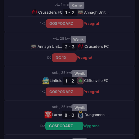
pt., 1 maj
Karne
1 - 2
Crusaders FC
Annagh United
GOSPODARZ
Przegrał
1X2
wt., 28 kwi
Wynik
2 - 3
Annagh United
Crusaders FC
DC 1X
Przegrał
DC
sob., 25 kwi
Wynik
1 - 2
Linfield
Cliftonville FC
GOSPODARZ
Przegrał
1X2
sob., 25 kwi
Wynik
8 - 0
Larne
Dungannon Swifts
GOSPODARZ
Wygrane
1X2