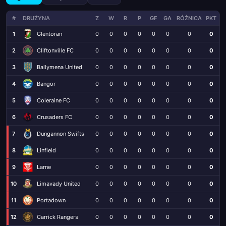
#
DRUŻYNA
Z
W
R
P
GF
GA
RÓŻNICA
PKT
1
Glentoran
0
0
0
0
0
0
0
0
2
Cliftonville FC
0
0
0
0
0
0
0
0
3
Ballymena United
0
0
0
0
0
0
0
0
4
Bangor
0
0
0
0
0
0
0
0
5
Coleraine FC
0
0
0
0
0
0
0
0
6
Crusaders FC
0
0
0
0
0
0
0
0
7
Dungannon Swifts
0
0
0
0
0
0
0
0
8
Linfield
0
0
0
0
0
0
0
0
9
Larne
0
0
0
0
0
0
0
0
10
Limavady United
0
0
0
0
0
0
0
0
11
Portadown
0
0
0
0
0
0
0
0
12
Carrick Rangers
0
0
0
0
0
0
0
0