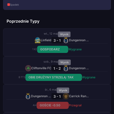
Spadek
Poprzednie Typy
wt., 12 maj
Wynik
3 - 1
Linfield
Dungannon Swifts
GOSPODARZ
Wygrane
1X2
sob., 9 maj
Wynik
1 - 2
Cliftonville FC
Dungannon Swifts
OBIE DRUŻYNY STRZELĄ: TAK
Wygrane
BTTS
śr., 6 maj
Wynik
3 - 1
Dungannon Swifts
Carrick Rangers
GOŚCIE -0.50
Przegrał
AH