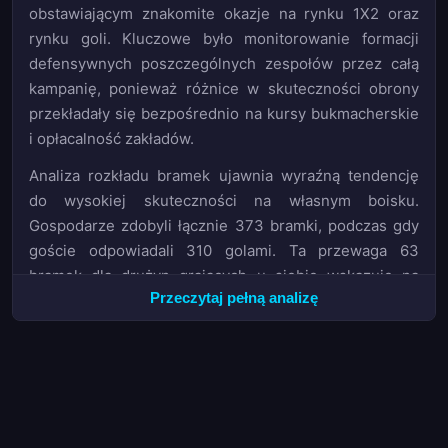
obstawiającym znakomite okazje na rynku 1X2 oraz
rynku goli. Kluczowe było monitorowanie formacji
defensywnych poszczególnych zespołów przez całą
kampanię, ponieważ różnice w skuteczności obrony
przekładały się bezpośrednio na kursy bukmacherskie
i opłacalność zakładów.
Analiza rozkładu bramek ujawnia wyraźną tendencję
do wysokiej skuteczności na własnym boisku.
Gospodarze zdobyli łącznie 373 bramki, podczas gdy
goście odpowiadali 310 golami. Ta przewaga 63
bramek dla drużyn grających u siebie wskazuje na
Przeczytaj pełną analizę
znaczącą przewagę atutu własnego boiska w tej lidze,
co ma bezpośrednie przełożenie na strategie
bukmacherskie. Obstawiający powinni byli brać pod
uwagę formę domową każdego zespołu przy
typowaniu wyników, szczególnie na rynku 1X2, gdzie
kursy na zwycięstwo gospodarzy często oferowały