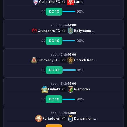
Coleraine FC
Larne
VS
DC 1X
90%
DC
sob., 15 sie
14:00
Crusaders FC
Ballymena United
VS
DC 1X
90%
DC
sob., 15 sie
14:00
Limavady United
Carrick Rangers
VS
DC X2
95%
DC
sob., 15 sie
14:00
Linfield
Glentoran
VS
DC 1X
90%
DC
sob., 15 sie
14:00
Portadown
Dungannon Swifts
VS