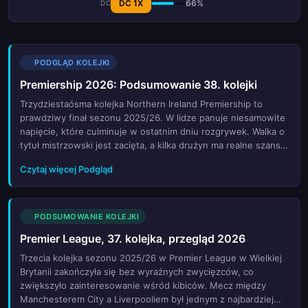
DC 1X
66%
DC
PODGLĄD KOLEJKI
Premiership 2026: Podsumowanie 38. kolejki
Trzydziestaósma kolejka Northern Ireland Premiership to
prawdziwy finał sezonu 2025/26. W lidze panuje niesamowite
napięcie, które culminuje w ostatnim dniu rozgrywek. Walka o
tytuł mistrzowski jest zacięta, a kilka drużyn ma realne szanse
na sięgnięcie po najwyższe trofeum. Z kolei na dole tabeli
Czytaj więcej Podgląd
sytuacja jest jeszcze bardziej dramatyczna – strefa spadkowa
jest bardzo ciasna, co oznacza, że każdy mecz może
przesądzić o przynależności do wyższej ligi. Artykuł przybliża
kluczowe starcia, które rozstrzygną losy klubu. Analizujemy
PODSUMOWANIE KOLEJKI
formy zespołów, kontuzje kluczowych zawodników oraz
Premier League, 37. kolejka, przegląd 2026
historyczne statystyki spotkań bezpośrednich. Nie zabraknie
również prognoz ekspertów oraz zestawienia najlepszych
Trzecia kolejka sezonu 2025/26 w Premier League w Wielkiej
strzelców i asystentów sezonu. Czy któryś z faworytów
Brytanii zakończyła się bez wyraźnych zwycięzców, co
obroni tytuł, czy może dojdzie do sensacyjnej przebudowy
zwiększyło zainteresowanie wśród kibiców. Mecz między
tabeli? Wszystko to dowiecie się z naszego szczegółowego
Manchesterem City a Liverpooliem był jednym z najbardziej