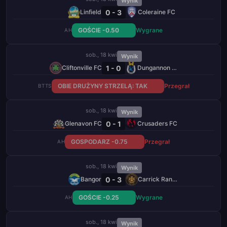
Wynik
0 - 3
Linfield
Coleraine FC
GOŚCIE -0.50
Wygrane
AH
sob., 18 kwi
Wynik
1 - 0
Cliftonville FC
Dungannon Swifts
OBIE DRUŻYNY STRZELĄ: TAK
Przegrał
BTTS
sob., 18 kwi
Wynik
0 - 1
Glenavon FC
Crusaders FC
GOSPODARZ -0.75
Przegrał
AH
sob., 18 kwi
Wynik
0 - 3
Bangor
Carrick Rangers
GOŚCIE -0.25
Wygrane
AH
sob., 18 kwi
Wynik