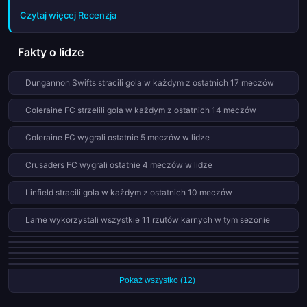
przeglądu 38. kolejki Premiership w sezonie 2026.
intensywnych, z remisem 2-2. Arsenal zaskoczył
Czytaj więcej Recenzja
przeciwników, pokonując Burnley 3-1. Warto też wspomnieć o
nieprzewidzianym zwycięstwie Southampton nad Everton.
Kolejka była pełna niespodzianek i emocji dla fanów piłki
Fakty o lidze
nożnej.
Dungannon Swifts stracili gola w każdym z ostatnich 17 meczów
Coleraine FC strzelili gola w każdym z ostatnich 14 meczów
Coleraine FC wygrali ostatnie 5 meczów w lidze
Crusaders FC wygrali ostatnie 4 meczów w lidze
Linfield stracili gola w każdym z ostatnich 10 meczów
Larne wykorzystali wszystkie 11 rzutów karnych w tym sezonie
Carrick Rangers strzelili gola w każdym z ostatnich 8 meczów
Larne zachowali czyste konto w 3 kolejnych meczach
Bangor nie wygrali od 5 meczów w lidze
Glenavon FC nie wygrali od 5 meczów w lidze
Crusaders FC strzelili gola w każdym z ostatnich 6 meczów
Glentoran nie przegrali w ostatnich 4 meczach w lidze
Pokaż wszystko (12)