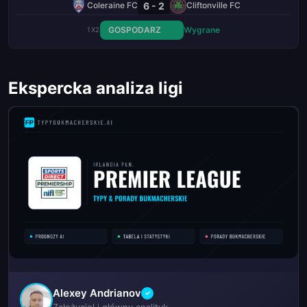
6 - 2
Coleraine FC
Cliftonville FC
GOSPODARZ
Wygrane
1X2
Ekspercka analiza ligi
Alexey Andrianov
✓
Założyciel i główny analityk