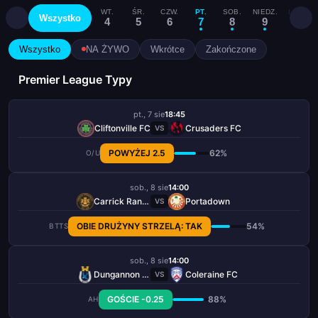
WT.
ŚR.
CZW.
PT.
SOB.
NIEDZ.
PON.
Wszystko
4
5
6
7
8
9
10
Wszystko
NA ŻYWO
Wkrótce
Zakończone
Premier League Typy
pt., 7 sie
18:45
Cliftonville FC
Crusaders FC
VS
POWYŻEJ 2.5
62%
O/U
sob., 8 sie
14:00
Carrick Rangers
Portadown
VS
OBIE DRUŻYNY STRZELĄ: TAK
54%
BTTS
sob., 8 sie
14:00
Dungannon Swifts
Coleraine FC
VS
GOŚCIE -0.25
88%
AH