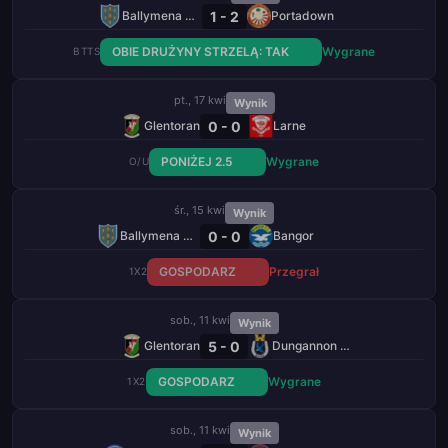
1 - 2
Ballymena United
Portadown
OBIE DRUŻYNY STRZELĄ: TAK
Wygrane
BTTS
pt., 17 kwi
Wynik
0 - 0
Glentoran
Larne
PONIŻEJ 2.5
Wygrane
O/U
śr., 15 kwi
Wynik
0 - 0
Ballymena United
Bangor
GOSPODARZ
Przegrał
1X2
sob., 11 kwi
Wynik
5 - 0
Glentoran
Dungannon Swifts
GOSPODARZ
Wygrane
1X2
sob., 11 kwi
Wynik