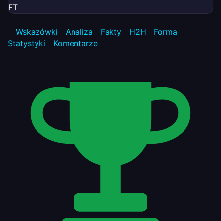
FT
Wskazówki
Analiza
Fakty
H2H
Forma
Statystyki
Komentarze