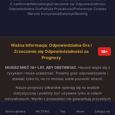
O nas
Kontakt
Metodologia
Zrzeczenie się Odpowiedzialności
Odpowiedzialna Gra
Polityka Prywatności
Preferencje Cookies
Warunki korzystania
Statystyki
Ranking
Ważna Informacja: Odpowiedzialna Gra i
Zrzeczenie się Odpowiedzialności za
18+
Prognozy
MUSISZ MIEĆ 18+ LAT, ABY OBSTAWIAĆ.
Hazard wiąże się z
ryzykiem i może uzależniać. Prosimy grać odpowiedzialnie i
stawiać tylko to, na co możesz sobie pozwolić stracić.
Nasze prognozy piłkarskie opierają się na analizie
statystycznej i powinny być używane tylko w celach
rozrywkowych. Wyniki z przeszłości nie gwarantują przyszłych
rezultatów.
Strona główna
NA ŻYWO
Top
Akum
Zaloguj się
Nie jesteśmy licencjonowanymi doradcami finansowymi lub