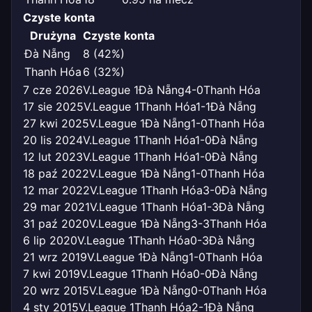
Czyste konta
Drużyna
Czyste konta
Đà Nẵng
8 (42%)
Thanh Hóa
6 (32%)
7 cze 2026
V.League 1
Đà Nẵng
4-0
Thanh Hóa
17 sie 2025
V.League 1
Thanh Hóa
1-1
Đà Nẵng
27 kwi 2025
V.League 1
Đà Nẵng
1-0
Thanh Hóa
20 lis 2024
V.League 1
Thanh Hóa
1-0
Đà Nẵng
12 lut 2023
V.League 1
Thanh Hóa
1-0
Đà Nẵng
18 paź 2022
V.League 1
Đà Nẵng
1-0
Thanh Hóa
12 mar 2022
V.League 1
Thanh Hóa
3-0
Đà Nẵng
29 mar 2021
V.League 1
Thanh Hóa
1-3
Đà Nẵng
31 paź 2020
V.League 1
Đà Nẵng
3-3
Thanh Hóa
6 lip 2020
V.League 1
Thanh Hóa
0-3
Đà Nẵng
21 wrz 2019
V.League 1
Đà Nẵng
1-0
Thanh Hóa
7 kwi 2019
V.League 1
Thanh Hóa
0-0
Đà Nẵng
20 wrz 2015
V.League 1
Đà Nẵng
0-0
Thanh Hóa
4 sty 2015
V.League 1
Thanh Hóa
2-1
Đà Nẵng