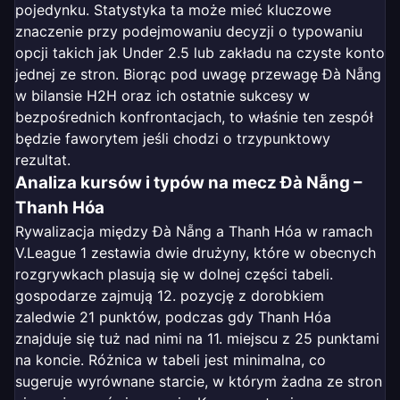
pojedynku. Statystyka ta może mieć kluczowe
znaczenie przy podejmowaniu decyzji o typowaniu
opcji takich jak Under 2.5 lub zakładu na czyste konto
jednej ze stron. Biorąc pod uwagę przewagę Đà Nẵng
w bilansie H2H oraz ich ostatnie sukcesy w
bezpośrednich konfrontacjach, to właśnie ten zespół
będzie faworytem jeśli chodzi o trzypunktowy
rezultat.
Analiza kursów i typów na mecz Đà Nẵng –
Thanh Hóa
Rywalizacja między Đà Nẵng a Thanh Hóa w ramach
V.League 1 zestawia dwie drużyny, które w obecnych
rozgrywkach plasują się w dolnej części tabeli.
gospodarze zajmują 12. pozycję z dorobkiem
zaledwie 21 punktów, podczas gdy Thanh Hóa
znajduje się tuż nad nimi na 11. miejscu z 25 punktami
na koncie. Różnica w tabeli jest minimalna, co
sugeruje wyrównane starcie, w którym żadna ze stron