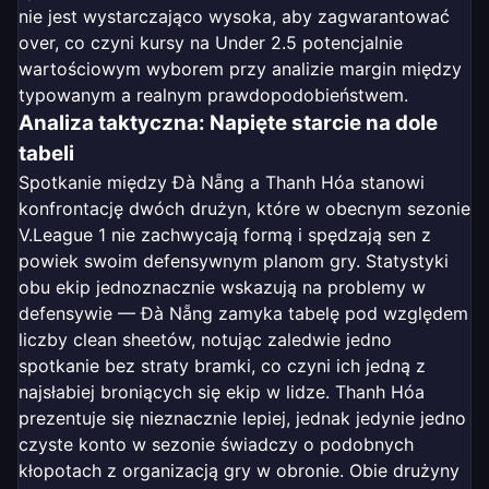
nie jest wystarczająco wysoka, aby zagwarantować
over, co czyni kursy na Under 2.5 potencjalnie
wartościowym wyborem przy analizie margin między
typowanym a realnym prawdopodobieństwem.
Analiza taktyczna: Napięte starcie na dole
tabeli
Spotkanie między Đà Nẵng a Thanh Hóa stanowi
konfrontację dwóch drużyn, które w obecnym sezonie
V.League 1 nie zachwycają formą i spędzają sen z
powiek swoim defensywnym planom gry. Statystyki
obu ekip jednoznacznie wskazują na problemy w
defensywie — Đà Nẵng zamyka tabelę pod względem
liczby clean sheetów, notując zaledwie jedno
spotkanie bez straty bramki, co czyni ich jedną z
najsłabiej broniących się ekip w lidze. Thanh Hóa
prezentuje się nieznacznie lepiej, jednak jedynie jedno
czyste konto w sezonie świadczy o podobnych
kłopotach z organizacją gry w obronie. Obie drużyny