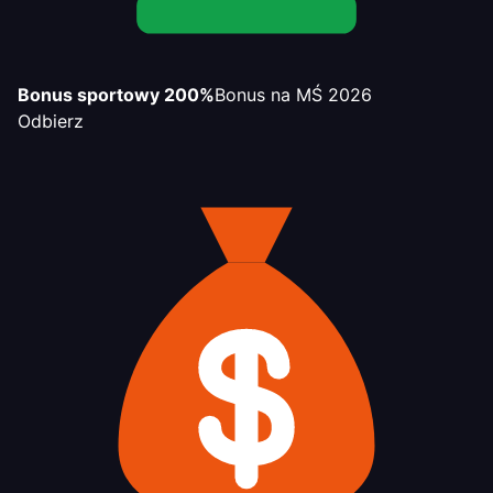
Bonus sportowy 200%
Bonus na MŚ 2026
Odbierz