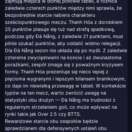
zajmują miejsca w dolnej połowie tabeli, a różnica
zaledwie czterech punktów między nimi sprawia, że
bezpośrednie starcie nabiera charakteru
sześciopunktowego meczu. Thanh Hóa z dorobkiem
25 punktów plasuje się tuż nad strefą spadkową,
podczas gdy Đà Nẵng, z zaledwie 21 punktami, musi
pilnie szukać punktów, aby oddalić widmo relegacji.
Dla Đà Nẵng sezon nie układa się po myśli. Z zaledwie
czterema zwycięstwami na koncie i aż dwunastoma
porażkami, zespół zmaga się z poważnym kryzysem
formy. Thanh Hóa prezentuje się nieco lepiej z
pięcioma wygranymi i lepszym bilansem bramkowym,
co daje im niewielką przewagę w tabeli. W kontekście
typów na ten mecz, warto zwrócić uwagę na
statystyki obu drużyn — Đà Nẵng ma trudności z
regularnym strzelaniem goli, co może wpływać na
rynki takie jak Over 2.5 czy BTTS.
Rewanżowe starcie obu zespołów będzie
sprawdzianem dla defensywnych ustaleń obu