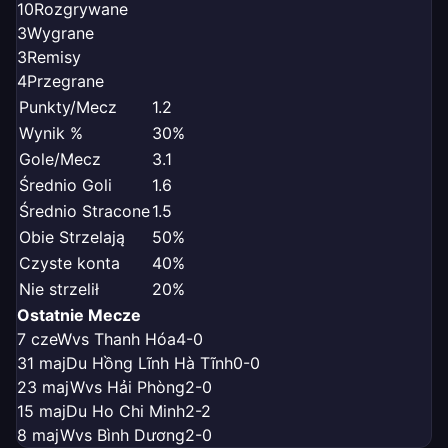
10
Rozgrywane
3
Wygrane
3
Remisy
4
Przegrane
Punkty/Mecz
1.2
Wynik %
30%
Gole/Mecz
3.1
Średnio Goli
1.6
Średnio Stracone
1.5
Obie Strzelają
50%
Czyste konta
40%
Nie strzelił
20%
Ostatnie Mecze
7 cze
W
vs Thanh Hóa
4-0
31 maj
D
u Hồng Lĩnh Hà Tĩnh
0-0
23 maj
W
vs Hải Phòng
2-0
15 maj
D
u Ho Chi Minh
2-2
8 maj
W
vs Bình Dương
2-0