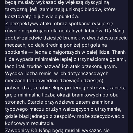
będą musiały wykazać się większą dyscypliną
taktyczną, jeśli zamierzają uniknąć błędów, które
kosztowały je już wiele punktów.
Z perspektywy ataku obraz spotkania rysuje się
równie niepokojąco dla neutalnych kibiców. Đà Nẵng
zdobył zaledwie dziesięć bramek w dwudziestu pięciu
meczach, co daje średnią poniżej pół gola na
spotkanie — jedna z najgorszych w całej lidze. Thanh
Hóa wypada minimalnie lepiej z trzynaścioma golami,
lecz i tak trudno nazwać ich atak przekonującym.
Wysoka liczba remisi w ich dotychczasowych
meczach (odpowiednio dziewięć i dziesięć)
potwierdza, że obie ekipy preferują ostrożną, zaciętą
grę z minimalną liczbą okazji bramkowych po obu
stronach. Starcie przywdziewa zatem znamiona
typowego meczu drużyn walczących o utrzymanie,
gdzie błąd jednego z zespołów może zdecydować o
końcowym rezultacie.
Zawodnicy Đà Nẵng będą musieli wykazać się