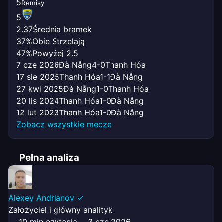
5
Remisy
5
2.37
Średnia bramek
37%
Obie Strzelają
47%
Powyżej 2.5
7 cze 2026
Đà Nẵng
4-0
Thanh Hóa
17 sie 2025
Thanh Hóa
1-1
Đà Nẵng
27 kwi 2025
Đà Nẵng
1-0
Thanh Hóa
20 lis 2024
Thanh Hóa
1-0
Đà Nẵng
12 lut 2023
Thanh Hóa
1-0
Đà Nẵng
Zobacz wszystkie mecze
Pełna analiza
Alexey Andrianov
✓
Założyciel i główny analityk
10 min czytania
3 cze 2026