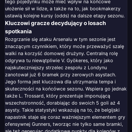
tego pojedynku może mieć wpływ na końcowe
ułożenie sił w lidze, a także na to, jak bookmakerzy
ustawią kolejne kursy (odds) na dalsze etapy sezonu.
Kluczowi gracze decydujący o losach
spotkania
Rozgrzanie się ataku Arsenalu w tym sezonie jest
znaczącym czynnikiem, który może przeważyć szalę
walki na korzyść domowej drużyny. Centralną rolę
odgrywa tu niewątpliwie V. Gyökeres, który jako
najskuteczniejszy strzelec zespołu z Londynu
zanotował już 6 bramek przy zerowych asystach.
Jego forma jest kluczowa dla utrzymania tempa i
skuteczności na końcówce sezonu. Wspiera go jednak
także L. Trossard, który prezentuje imponującą
wszechstronność, dorabiając do swoich 5 goli aż 4
asysty. Takie statystyki wskazują na to, że belgijski
napastnik staje się coraz ważniejszym elementem gry
ofensywnej Gunners, tworząc nie tylko same bramki,
ale też generując dodatkowe punkty dla kolegów z