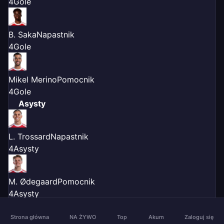
4
Gole
B. Saka
Napastnik
4
Gole
Mikel Merino
Pomocnik
4
Gole
Asysty
L. Trossard
Napastnik
4
Asysty
M. Ødegaard
Pomocnik
4
Asysty
Strona główna
NA ŻYWO
Top
Akum
Zaloguj się