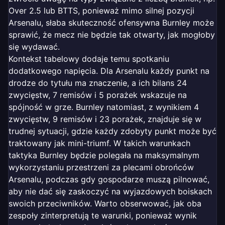
Over 2.5 lub BTTS, ponieważ mimo silnej pozycji
Arsenalu, słaba skuteczność ofensywna Burnley może
sprawić, że mecz nie będzie tak otwarty, jak mogłoby
się wydawać.
Kontekst tabelowy dodaje temu spotkaniu
dodatkowego napięcia. Dla Arsenalu każdy punkt na
drodze do tytułu ma znaczenie, a ich bilans 24
zwycięstw, 7 remisów i 5 porażek wskazuje na
spójność w grze. Burnley natomiast, z wynikiem 4
zwycięstw, 9 remisów i 23 porażek, znajduje się w
trudnej sytuacji, gdzie każdy zdobyty punkt może być
traktowany jak mini-triumf. W takich warunkach
taktyka Burnley będzie polegała na maksymalnym
wykorzystaniu przestrzeni za plecami obrońców
Arsenalu, podczas gdy gospodarze muszą pilnować,
aby nie dać się zaskoczyć na wyjazdowych boiskach
swoich przeciwników. Warto obserwować, jak oba
zespoły zinterpretują te warunki, ponieważ wynik