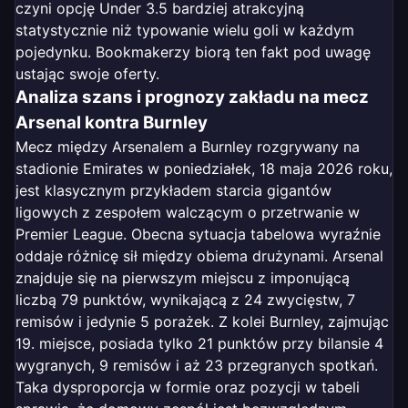
czyni opcję Under 3.5 bardziej atrakcyjną
statystycznie niż typowanie wielu goli w każdym
pojedynku. Bookmakerzy biorą ten fakt pod uwagę
ustając swoje oferty.
Analiza szans i prognozy zakładu na mecz
Arsenal kontra Burnley
Mecz między Arsenalem a Burnley rozgrywany na
stadionie Emirates w poniedziałek, 18 maja 2026 roku,
jest klasycznym przykładem starcia gigantów
ligowych z zespołem walczącym o przetrwanie w
Premier League. Obecna sytuacja tabelowa wyraźnie
oddaje różnicę sił między obiema drużynami. Arsenal
znajduje się na pierwszym miejscu z imponującą
liczbą 79 punktów, wynikającą z 24 zwycięstw, 7
remisów i jedynie 5 porażek. Z kolei Burnley, zajmując
19. miejsce, posiada tylko 21 punktów przy bilansie 4
wygranych, 9 remisów i aż 23 przegranych spotkań.
Taka dysproporcja w formie oraz pozycji w tabeli