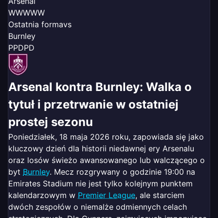
Arsenal
W
W
W
W
W
Ostatnia forma
vs
Burnley
P
P
D
P
D
Arsenal kontra Burnley: Walka o
tytuł i przetrwanie w ostatniej
prostej sezonu
Poniedziałek, 18 maja 2026 roku, zapowiada się jako
kluczowy dzień dla historii niedawnej ery Arsenalu
oraz losów świeżo awansowanego lub walczącego o
byt
Burnley
. Mecz rozgrywany o godzinie 19:00 na
Emirates Stadium nie jest tylko kolejnym punktem
kalendarzowym w
Premier League
, ale starciem
dwóch zespołów o niemalże odmiennych celach