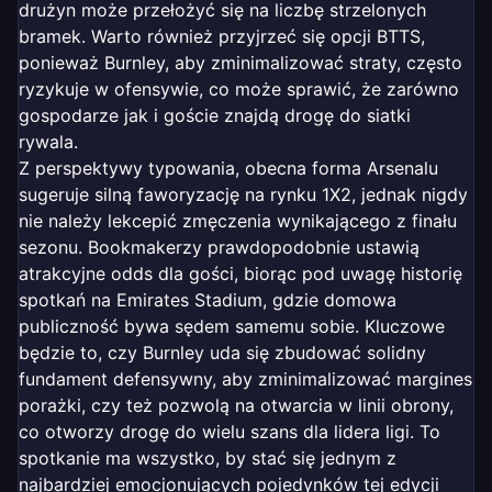
drużyn może przełożyć się na liczbę strzelonych
bramek. Warto również przyjrzeć się opcji BTTS,
ponieważ Burnley, aby zminimalizować straty, często
ryzykuje w ofensywie, co może sprawić, że zarówno
gospodarze jak i goście znajdą drogę do siatki
rywala.
Z perspektywy typowania, obecna forma Arsenalu
sugeruje silną faworyzację na rynku 1X2, jednak nigdy
nie należy lekcepić zmęczenia wynikającego z finału
sezonu. Bookmakerzy prawdopodobnie ustawią
atrakcyjne odds dla gości, biorąc pod uwagę historię
spotkań na Emirates Stadium, gdzie domowa
publiczność bywa sędem samemu sobie. Kluczowe
będzie to, czy Burnley uda się zbudować solidny
fundament defensywny, aby zminimalizować margines
porażki, czy też pozwolą na otwarcia w linii obrony,
co otworzy drogę do wielu szans dla lidera ligi. To
spotkanie ma wszystko, by stać się jednym z
najbardziej emocjonujących pojedynków tej edycji