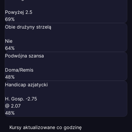
Powyżej 2.5
69%
Obie drużyny strzelą
Nie
64%
Podwójna szansa
Doma/Remis
48%
Handicap azjatycki
H. Gosp. -2.75
@ 2.07
48%
Kursy aktualizowane co godzinę