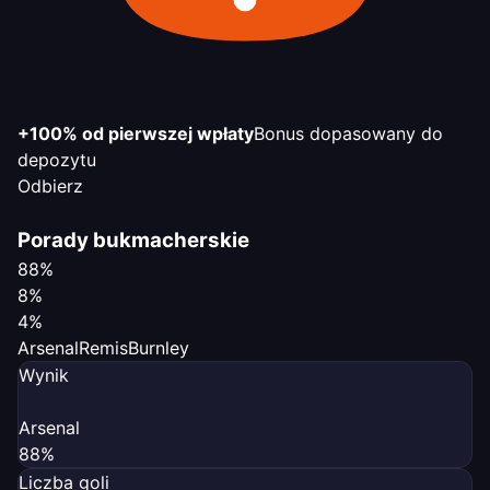
+100% od pierwszej wpłaty
Bonus dopasowany do
depozytu
Odbierz
Porady bukmacherskie
88%
8%
4%
Arsenal
Remis
Burnley
Wynik
Arsenal
88%
Liczba goli