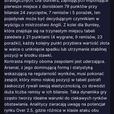
strategicznych. Dla Gunners, zajmujących imponujące
pierwsze miejsce z dorobkiem 79 punktów przy
bilansie 24 zwycięstw, 7 remisów i 5 porażek, ten
pojedynek może być decydującym czynnikiem w
wyścigu o mistrzostwo Anglii. Z kolei dla Burnley,
które znajduje się na trzynastym miejscu tabeli
zaledwie z 21 punktami (4 wygrane, 9 remisów, 23
porażki), każdy kolejny punkt przybiera wartość złota
w walce o uniknięcie spadku lub utrzymanie stabilnej
pozycji w środku stawki.
Kontrasta między oboma zespołami jest uderzająca.
Arsenal, z jego dominującą formą i statystyką
wskazującą na regularność wyników, musi pokonać
zespół, który mimo niskiej pozycji w tabeli potrafi
zaskoczyć rywali swoją elastycznością, co dowodzi
duża liczba remisy w ich bilansie. Taka dynamika gry
często tworzy idealne warunki do ciekawych rynków
obstawiania. Analitycy zwracają uwagę na potencjał
rynku Over 2.5, gdzie różnica w klasie ataku obu